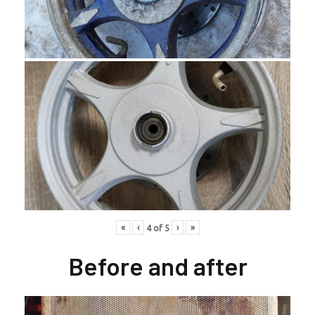
«
‹
›
»
4
of
5
Before and after